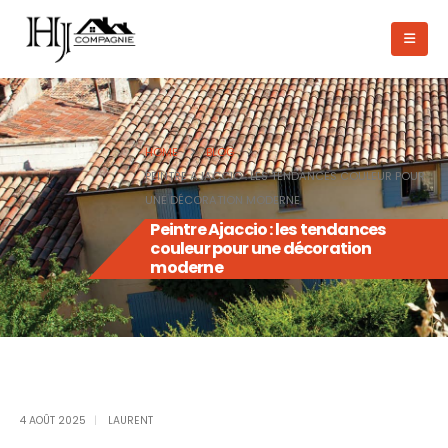
HOME
BLOG
PEINTRE AJACCIO : LES TENDANCES COULEUR POUR
UNE DÉCORATION MODERNE
Peintre Ajaccio : les tendances
couleur pour une décoration
moderne
4 AOÛT 2025
LAURENT