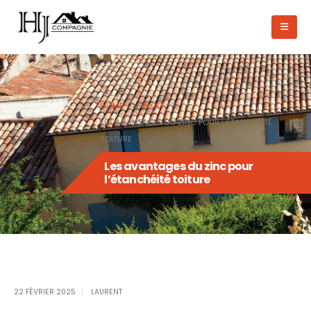
HOME
BLOG
LES AVANTAGES DU ZINC POUR L’ÉTANCHÉITÉ
TOITURE
Les avantages du zinc pour
l’étanchéité toiture
22 FÉVRIER 2025
LAURENT